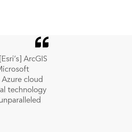
[Esri’s] ArcGIS
Microsoft
e Azure cloud
ial technology
unparalleled