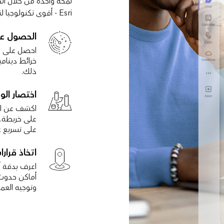
Esri - أقوى تكنولوجيا لنظام المعلومات الجغرافية (GIS) في العالم.
الحصول ع
احصل على رؤ
خرائط دينامي
ذلك.
اختصار ال
اكشف عن الأ
على خريطة. 
على تسريع عم
اتخاذ قرارا
اعرف بدقة أ
أماكن حدوث ا
وتوجيه العمل