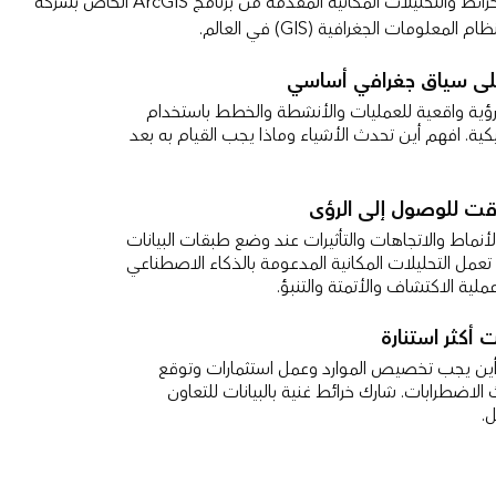
لمحة واحدة من خلال الخرائط والتحليلات المكانية المقدمة من برنامج ArcGIS الخاص بشركة
لى سياق جغرافي أساسي
ية واقعية للعمليات والأنشطة والخطط باستخدام
كية. افهم أين تحدث الأشياء وماذا يجب القيام به بعد
وقت للوصول إلى الرؤى
نماط والاتجاهات والتأثيرات عند وضع طبقات البيانات
تعمل التحليلات المكانية المدعومة بالذكاء الاصطناعي
لية الاكتشاف والأتمتة والتنبؤ.
ت أكثر استنارة
ين يجب تخصيص الموارد وعمل استثمارات وتوقع
لاضطرابات. شارك خرائط غنية بالبيانات للتعاون
.