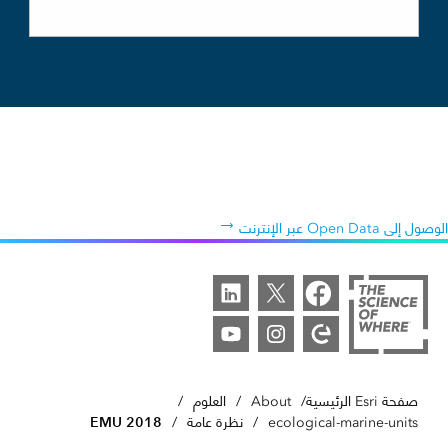
كم هائل من Open Data
تمكن من الوصول إلى بيانات عن درجة الحرارة والملوحة والمغذيات مجانًا للتعرف
على كيفية تأثير هذه المعلمات على استجابة النظام البيئي.
الوصول إلى Open Data عبر الإنترنت
صفحة Esri الرئيسية
/
About
/
العلوم
/
EMU 2018
ecological-marine-units
/
نظرة عامة
/