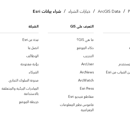
/
/
/
P
ArcGIS Data
خيارات الشراء
شراء بيانات Esri
التعرف على GIS
الشركة
ما هي GIS؟
نبذة عن Esri
ذكاء الموقع
اتصل بنا
التدريب
الوظائف
لمستخدم
ArcUser
رؤية مفتوحة
الشباب من Esri
ArcNews
الشركاء
ArcWatch
مدونة السلوك التجاري
Esri Press
المبادرات البيئية والمتعلقة
بالاستدامة
مقاطع فيديو Esri
خريطة الموقع
قاموس نظم المعلومات
الجغرافية