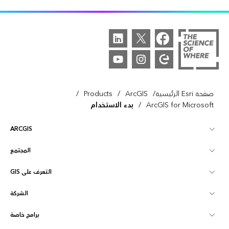
/
/
/
صفحة Esri الرئيسية
ArcGIS
Products
/
ArcGIS for Microsoft
بدء الاستخدام
ARCGIS
المجتمع
نظرة عامة على ArcGIS
التعرف على GIS
مجتمع Esri
تخطيط
الشركة
ما هي GIS؟
ArcGIS Blog
ArcGIS Pro
برامج خاصة
نبذة عن Esri
ذكاء الموقع
مدونة القطاع
ArcGIS Enterprise