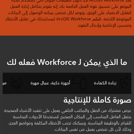
يُعد ArcGIS Workforce أحد حلول تطبيقات الجوال التي تستخدم قدرة
الموقع على تنسيق قوة العمل الخاصة بك. إنه يقوم بتكامل إدارة العمل
لتقليل الاعتماد على الورق، ويوفر لكل شخص يمكنه الوصول إلى البيانات
الموثوقة اللازمة. صُمِّم ArcGIS Workforce لمساعدتك في تقليل الأخطاء
وتحسين الإنتاجية وإدخال النقود.
ما الذي يمكن لـ Workforce فعله لك
زيادة الكفاءة
أجهزة ذكية، عمال مهرة
موث
صورة كاملة للإنتاجية
عرض مشترك من الحقل والمكتب الخلفي يعمل على تنفيذ الأشياء الصحيحة.
ينتقل العامل المناسب إلى المكان الصحيح مُستخدمًا الأدوات المناسبة
للقيام بالوظيفة المناسبة. ويمكنك تجنب الأخطاء المكلفة ومواضع العجز،
وذلك لأن كل شخص يعمل من نفس البيانات.