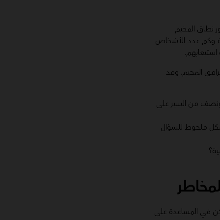
 نطاق المخيم
ة-وكم عدد-الأشخاص
 استيعابهم.
رافق المخيم. وقد
 ونصف من السير على
 بشكل ملحوظ للسؤال
ية؟
مخاطر
مكن في المساعدة على