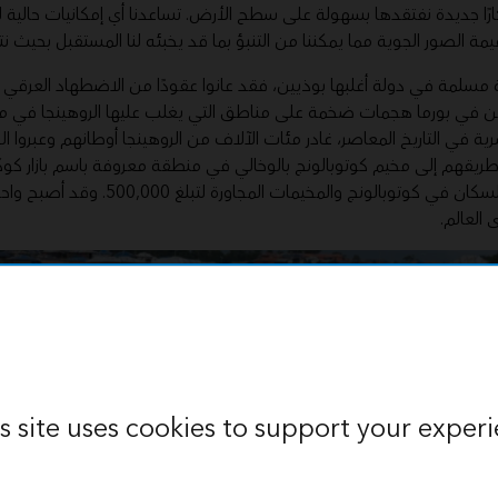
رًا جديدة نفتقدها بسهولة على سطح الأرض. تساعدنا أي إمكانيات حالية لل
ة الصور الجوية مما يمكننا من التنبؤ بما قد يخبئه لنا المستقبل بحيث نت
ية مسلمة في دولة أغلبها بوذيين، فقد عانوا عقودًا من الاضطهاد العر
لأمن في بورما هجمات ضخمة على مناطق التي يغلب عليها الروهينجا في مي
رية في التاريخ المعاصر، غادر مئات الآلاف من الروهينجا أوطانهم وعبروا ا
طريقهم إلى مخيم كوتوبالونج بالوخالي في منطقة معروفة باسم بازار
أسابيع، تضخمت أعداد السكان في كوتوبالونج وال
العالم.
s site uses cookies to support your experi