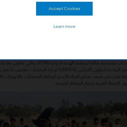
Accept Cookies
Learn more
جئين في كوتوبالونج أكبر مخيم لاجئين على مستوى العالم حيث يضم حوالي 600,000 شخص.
تخلق الزيادة السكانية تحديات لوجستية هائلة لمنظمة الهجرة الدول
والمفوضية السامية للأمم المتحدة لشؤون اللاجئين (UNHCR) لإدارة المخ
ا يقرب من نصف صنابير المياه للأيدي-لمخاطر الفيضانات والانهيارات ال
ل الأمطار الغزيرة بارتفاع المخاطر الصحية.