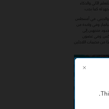
تعلم الآلي والذكاء
جهز له كما يجب.
قي والديني. في أغسطس
انمار. وفي واحدة من
لحدود متجهين إلى
 كوكس. وفي غضون
مخيمات المجاورة لتبلغ 500,000. وقد أصبح واحدًا من مخيمات اللاجئين
Thi