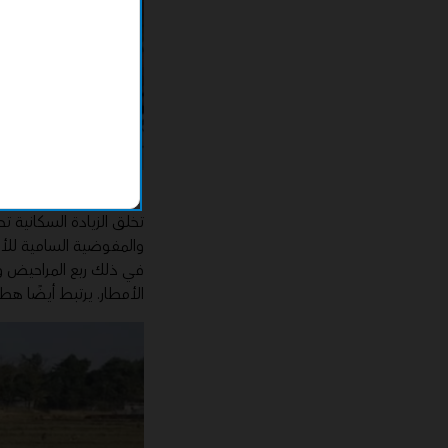
يعتبر مخيم اللا
في ذلك ربع المراحيض وم
الأمطار. يرتبط أيضًا هطو