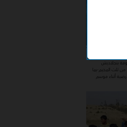
ية (IOM)، والتي تتعاون مع حكومة بنجلاديش
يمات. يتعرض ما يقرب من ثلث المخيم-بما
أرضية أثناء موسم