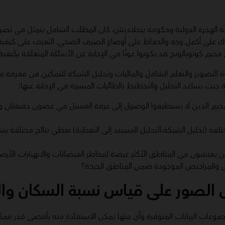
الهجرة الدولية وحكومة بنجلاديش، كان المطلب الشامل يتمثل في تصور
 على أكمل وجه والحفاظ على أوضاع الصرف الصحي. التعرف على كيفي
 مخيم كوتوبالونج قد يكونوا عونًا في الإجابة عن الأسئلة المتعلقة بكيفية
التصوير والتعلم الشامل والمائيات وتحليل الشبكة للتمكين من معرفة م
 حيث يساعد التحليل والتخطيط بالطائرات المسيرة في الإجابة عنها:
المخيم الذين لا يستطيعوا الوصول إلى غرفة الغسيل في غضون دقيقتان
مختلفة (تحليل الشبكة،التحليل المستند إلى التغطية) تعطي نتائج مختلفة
ن يعيشون في المناطق الأكثر عرضة لمخاطر الفيضانات والانهيارات الأرض
 والمراحيض الموجودة ضمن المناطق الحرجة؟
ل الصور على قياس نسبة السكان وال
مجموعات البيانات المتوفرة وأي منها يمكن الاستفادة منه بأقصى قدر م