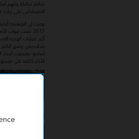
مناظر شاملة وتلهم أفكا
الاصطناعي على زيادة قيم
وحيث إن الروهينجا أقل
2017، شنت قوات ا
أكبر عمليات الهجرة القس
بنجلاديش. وشق الكثير 
الأكثر كثافة على مستوى 
ence.