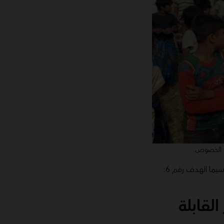
ه الخصوص.
وقد أراد المسؤولون أيضًا ضمان استيفاء المخيم لأهداف التنمية المستدامة العالمية (SDG)، ولا سيما الهدف رقم 6:
لقابلة