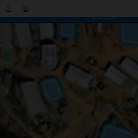
OK
Performance Mo
PUB
Education
Real-Time Location
Risk Ma
Sustainability
Site Analysis and 
Science
Situational 
Supply Chain Dig