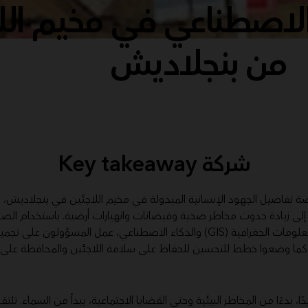
الاصطناعي في مخيم الل
من بنجلاديش
شركة Key takeaway
 تفاصيل الجهود الإنسانية المبذولة في مخيم اللاجئين في بنجلاديش، ح
 إلى زيادة حدوث مخاطر صحية وفيضانات وانهيارات أرضية. باستخدام الصو
وتقنية نظم المعلومات الجغرافية (GIS) والذكاء الاصطناعي، عمل المسؤولون عل
ما وضعوا خطط للتحسين للحفاظ على سلامة اللاجئين والمحافظة على ا
ًا، بدءًا من المخاطر البيئية وحتى القضايا الاجتماعية، يبدأ من السماء. تلت