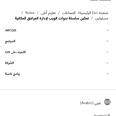
صفحة Esri الرئيسية
/
الصناعات
/
تعليم أعلى
/
Roles
/
تمكين سلسلة ندوات الويب لإدارة المرافق المكانية
مسئولين
/
ARCGIS
المجتمع
نظرة عامة على ArcGIS
التعرف على GIS
مجتمع Esri
تخطيط
الشركة
ما هي GIS؟
ArcGIS Blog
ArcGIS Pro
برامج خاصة
نبذة عن Esri
ذكاء الموقع
مدونة القطاع
ArcGIS Enterprise
ArcGIS للاستخدام الشخصي
اتصل بنا
التدريب
بحث واختبار المستخدم
ArcGIS Online
ArcGIS لاستخدام الطالب
الوظائف
ArcUser
عربي (Arabic)
شبكة المحترفين الشباب من Esri
تقنية المطور "Developer"
الحفظ
رؤية مفتوحة
ArcNews
أحداث
الخصوصية