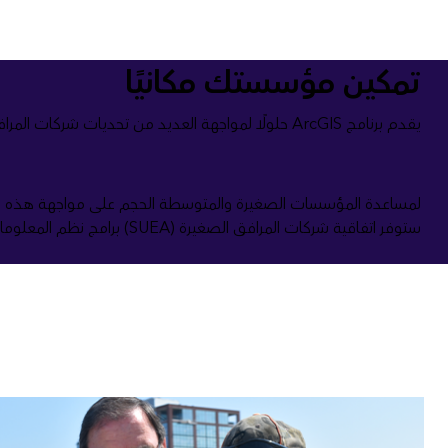
تمكين مؤسستك مكانيًا
يقدم برنامج ArcGIS حلولًا لمواجهة العديد من تحديات شركات المرافق الصغيرة والريفية بما في ذلك البنية التحتية القديمة، وإدارة الأصول، وفقدان المياه، وشيخوخة القوى العاملة.
ستوفر اتفاقية شركات المرافق الصغيرة (SUEA) برامج نظم المعلومات الجغرافية الضرورية لبناء نظام قابل للتحجيم يتماشى مع أهداف أعمالك إضافة إلى تحسين ميزانية التكنولوجيا الخاصة بك.