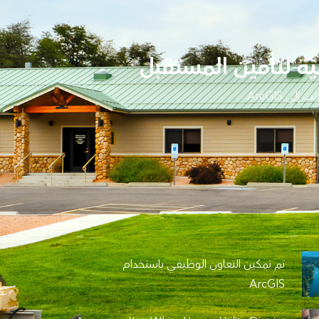
اعتمدت Green Valley Water على المعرفة المؤسسية والورق لإدارة سير العمل. فقد تحولت إلى ArcGIS
تم تمكين التعاون الوظيفي باستخدام
ArcGIS