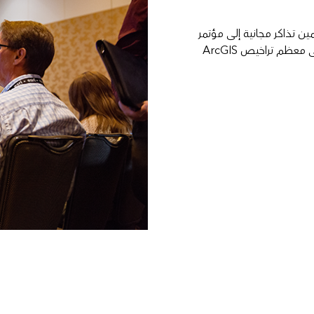
يتم تضمين تذاكر مجانية إلى مؤتمر
مستخدمي Esri؛ وخصومات على التدريب؛ وخصم 50 بالمائة على معظم تراخيص ArcGIS