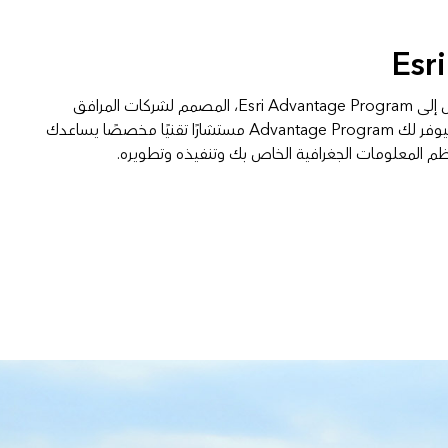
تمنحك اتفاقية SUEA الوصول إلى Esri Advantage Program، المصمم لشركات المرافق
الصغيرة ومتوسطة الحجم. سيوفر لك Advantage Program مستشارًا تقنيًا مخصصًا يساعدك
ظم المعلومات الجغرافية الخاص بك وتنفيذه وتطويره.