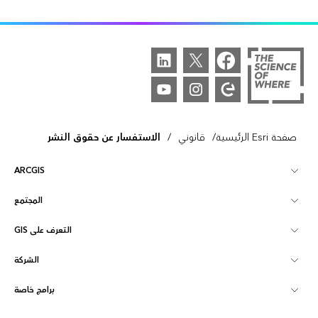
/
/
صفحة Esri الرئيسية
قانوني
الاستفسار عن حقوق النشر
ARCGIS
المجتمع
نظرة عامة على ArcGIS
التعرف على GIS
مجتمع Esri
تخطيط
الشركة
ما هي GIS؟
ArcGIS Blog
ArcGIS Pro
برامج خاصة
نبذة عن Esri
ذكاء الموقع
مدونة القطاع
ArcGIS Enterprise