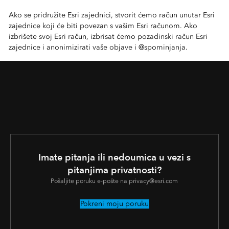
Ako se pridružite Esri zajednici, stvorit ćemo račun unutar Esri
zajednice koji će biti povezan s vašim Esri računom. Ako
izbrišete svoj Esri račun, izbrisat ćemo pozadinski račun Esri
zajednice i anonimizirati vaše objave i @spominjanja.
Imate pitanja ili nedoumica u vezi s
pitanjima privatnosti?
Pošaljite poruku e-pošte na privacy@esri.com
Pokreni moju poruku