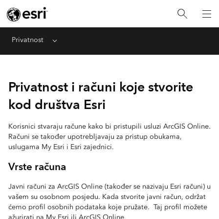
Privatnost
Menu
Privatnost i računi koje stvorite
kod društva Esri
Korisnici stvaraju račune kako bi pristupili usluzi ArcGIS Online.
Računi se također upotrebljavaju za pristup obukama,
uslugama My Esri i Esri zajednici.
Vrste računa
Javni računi za ArcGIS Online (također se nazivaju Esri računi) u
vašem su osobnom posjedu. Kada stvorite javni račun, održat
ćemo profil osobnih podataka koje pružate. Taj profil možete
ažurirati na My Esri ili ArcGIS Online.