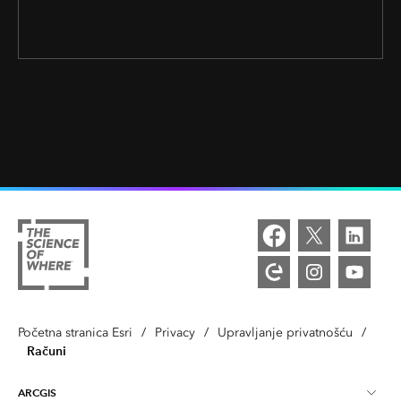
Početna stranica Esri
/
Privacy
/
Upravljanje privatnošću
/
Računi
ARCGIS