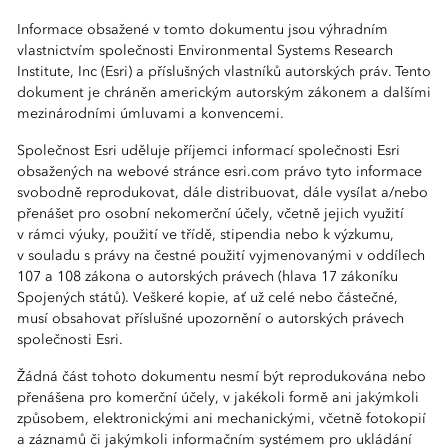
Informace obsažené v tomto dokumentu jsou výhradním
vlastnictvím společnosti Environmental Systems Research
Institute, Inc (Esri) a příslušných vlastníků autorských práv. Tento
dokument je chráněn americkým autorským zákonem a dalšími
mezinárodními úmluvami a konvencemi.
Společnost Esri uděluje příjemci informací společnosti Esri
obsažených na webové stránce esri.com právo tyto informace
svobodně reprodukovat, dále distribuovat, dále vysílat a/nebo
přenášet pro osobní nekomerční účely, včetně jejich využití
v rámci výuky, použití ve třídě, stipendia nebo k výzkumu,
v souladu s právy na čestné použití vyjmenovanými v oddílech
107 a 108 zákona o autorských právech (hlava 17 zákoníku
Spojených států). Veškeré kopie, ať už celé nebo částečné,
musí obsahovat příslušné upozornění o autorských právech
společnosti Esri.
Žádná část tohoto dokumentu nesmí být reprodukována nebo
přenášena pro komerční účely, v jakékoli formě ani jakýmkoli
způsobem, elektronickými ani mechanickými, včetně fotokopií
a záznamů či jakýmkoli informačním systémem pro ukládání