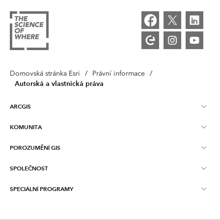
Domovská stránka Esri
/
Právní informace
/
Autorská a vlastnická práva
ARCGIS
KOMUNITA
Přehled ArcGIS
POROZUMĚNÍ GIS
Esri Community
Mapování
SPOLEČNOST
Co je to GIS?
Blog ArcGIS
ArcGIS Pro
SPECIÁLNÍ PROGRAMY
O společnosti Esri
Location Intelligence
Oborový blog
ArcGIS Enterprise
ArcGIS for Personal Use
Kontaktujte nás
Školení