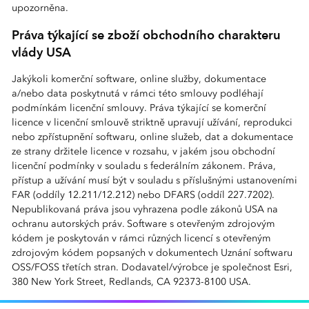
upozorněna.
Práva týkající se zboží obchodního charakteru
vlády USA
Jakýkoli komerční software, online služby, dokumentace
a/nebo data poskytnutá v rámci této smlouvy podléhají
podmínkám licenční smlouvy. Práva týkající se komerční
licence v licenční smlouvě striktně upravují užívání, reprodukci
nebo zpřístupnění softwaru, online služeb, dat a dokumentace
ze strany držitele licence v rozsahu, v jakém jsou obchodní
licenční podmínky v souladu s federálním zákonem. Práva,
přístup a užívání musí být v souladu s příslušnými ustanoveními
FAR (oddíly 12.211/12.212) nebo DFARS (oddíl 227.7202).
Nepublikovaná práva jsou vyhrazena podle zákonů USA na
ochranu autorských práv. Software s otevřeným zdrojovým
kódem je poskytován v rámci různých licencí s otevřeným
zdrojovým kódem popsaných v dokumentech Uznání softwaru
OSS/FOSS třetích stran. Dodavatel/výrobce je společnost Esri,
380 New York Street, Redlands, CA 92373-8100 USA.