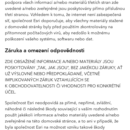
podpora všech informací a/nebo materiálů třetích stran zde
uvedené a/nebo zveřejněné jsou poskytovány přímo příslušnou
třetí stranou. Vzhledem k tomu, že internet není zabezpečená
síť, společnost Esri doporučuje, aby všechny materiály stažené
z domovské stránky byly před použitím zkontrolovány na
přítomnost počítačových virů, aby nedošlo k možnému
poškození vašeho systému, softwaru nebo dat.
Záruka a omezení odpovědnosti
ZDE OBSAŽENÉ INFORMACE A/NEBO MATERIÁLY JSOU
POSKYTOVÁNY „TAK, JAK JSOU“, BEZ JAKÉKOLI ZÁRUKY, AŤ
UŽ VÝSLOVNÉ NEBO PŘEDPOKLÁDANÉ, VČETNĚ
IMPLIKOVANÝCH ZÁRUK VZTAHUJÍCÍCH SE
K OBCHODOVATELNOSTI ČI VHODNOSTI PRO KONKRÉTNÍ
ÚČEL.
Společnost Esri neodpovídá za přímé, nepřímé, zvláštní,
náhodné či následné škody související s vaším rozhodnutím
použít jakékoli informace a/nebo materiály uvedené a/nebo
zveřejněné na této domovské stránce, a to ani v případě, že
byla společnost Esri na možnost vzniku takové škody