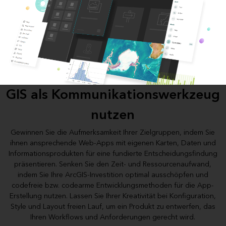
GIS als Kommunikationswerkzeug
nutzen
Gewinnen Sie die Aufmerksamkeit Ihrer Zielgruppen, indem Sie
ihnen ansprechende Web-Apps mit eigenen Karten, Daten und
Informationsprodukten für eine fundierte Entscheidungsfindung
präsentieren. Senken Sie den Zeit- und Ressourcenaufwand,
indem Sie Ihre ArcGIS-Investition optimal ausschöpfen und
codefreie bzw. codearme Entwicklungsmethoden für die App-
Erstellung nutzen. Lassen Sie Ihrer Kreativität bei Konfiguration,
Style und Layout freien Lauf, um ein Produkt zu entwerfen, das
Ihren Workflows und Anforderungen gerecht wird.