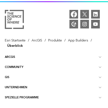
/
/
/
/
Esri Startseite
ArcGIS
Produkte
App Builders
Überblick
ARCGIS
COMMUNITY
ArcGIS – Überblick
GIS
Esri Community
Kartenerstellung
UNTERNEHMEN
Was ist GIS?
ArcGIS Blog
ArcGIS Pro
SPEZIELLE PROGRAMME
Esri als Unternehmen
Location Intelligence
Branchenblog
ArcGIS Enterprise