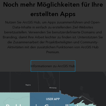
Noch mehr Möglichkeiten für Ihre
erstellten Apps
Nutzen Sie ArcGIS Hub, um Apps zusammenführen und Open-
Data-Inhalte in einfach zu erstellenden Ziel-Websites
bereitzustellen. Verwenden Sie benutzerdefinierte Domains und
Branding, damit Ihre Arbeit leichter zu finden ist. Unterstützen Sie
die Zusammenarbeit der Projektbeteiligten und Community-
Aktivitäten mit den zusätzlichen Funktionen von ArcGIS Hub
Premium.
Informationen zu ArcGIS Hub
USER APP