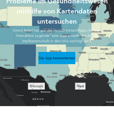
Probleme im Gesundheitswesen
mithilfe von Kartendaten
untersuchen
Direct Relief hat aus der ArcGIS Instant Apps-Vorlage
"Interaktive Legende" eine App erstellt, mit der die
Impfbereitschaft in den USA verfolgt wird.
Die App kennenlernen
Previous
Next