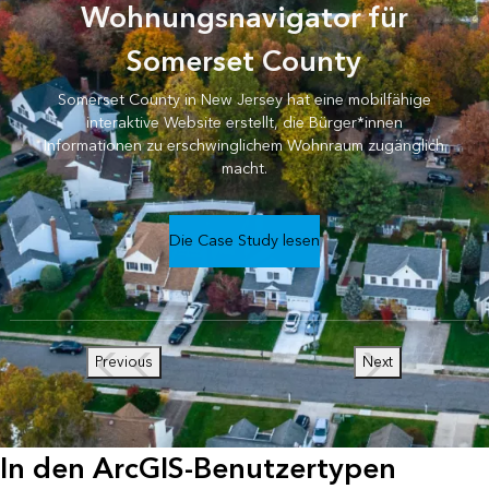
Wohnungsnavigator für
Somerset County
Somerset County in New Jersey hat eine mobilfähige
interaktive Website erstellt, die Bürger*innen
Informationen zu erschwinglichem Wohnraum zugänglich
macht.
Die Case Study lesen
Previous
Next
In den ArcGIS-Benutzertypen