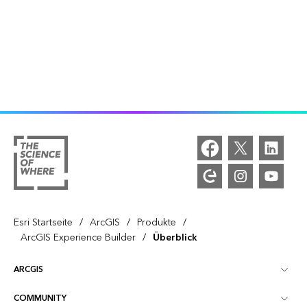
/
/
/
Esri Startseite
ArcGIS
Produkte
/
ArcGIS Experience Builder
Überblick
ARCGIS
COMMUNITY
ArcGIS – Überblick