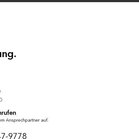
ung.
nrufen
em Ansprechpartner auf.
47-9778