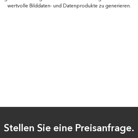
Alle Storys
Infrast
wertvolle Bilddaten- und Datenprodukte zu generieren.
Umgebu
Infrast
Stellen Sie eine Preisanfrage.