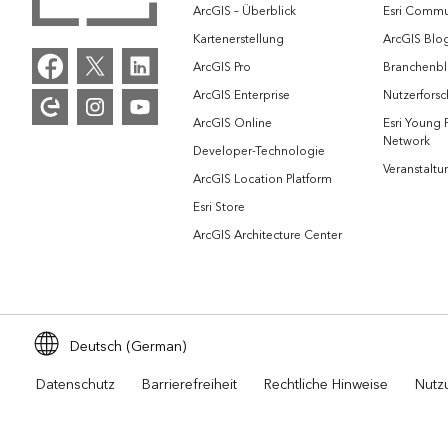
ArcGIS – Überblick
Esri Commu
Kartenerstellung
ArcGIS Blo
ArcGIS Pro
Branchenb
ArcGIS Enterprise
Nutzerforsc
ArcGIS Online
Esri Young 
Network
Developer-Technologie
Veranstalt
ArcGIS Location Platform
Esri Store
ArcGIS Architecture Center
Deutsch (German)
Datenschutz
Barrierefreiheit
Rechtliche Hinweise
Nutz