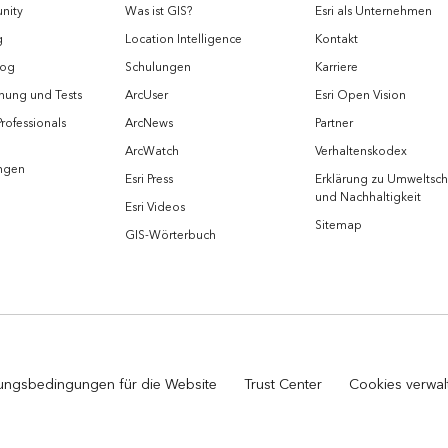
nity
Was ist GIS?
Esri als Unternehmen
g
Location Intelligence
Kontakt
log
Schulungen
Karriere
hung und Tests
ArcUser
Esri Open Vision
Professionals
ArcNews
Partner
ArcWatch
Verhaltenskodex
ungen
Esri Press
Erklärung zu Umweltsch
und Nachhaltigkeit
Esri Videos
Sitemap
GIS-Wörterbuch
ungsbedingungen für die Website
Trust Center
Cookies verwal