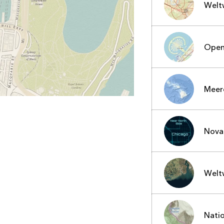
Umgeb
Alle Storys
Welt
Infrast
Open
Meer
Nova
Welt
Natio