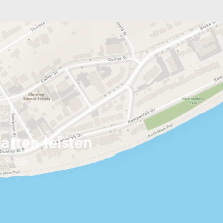
arten leisten
t nützt.