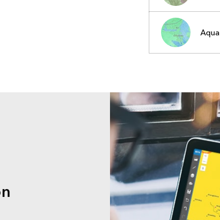
Aquar
on