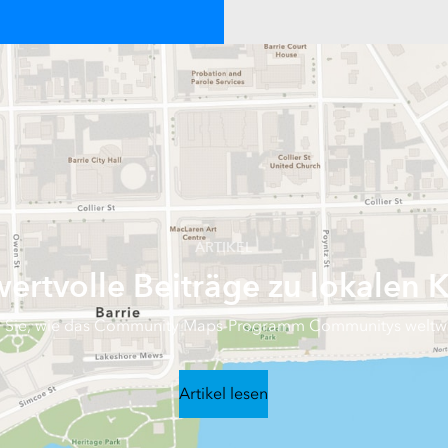
ARTIKEL
ertvolle Beiträge zu lokalen K
n Sie, wie das Community Maps-Programm Communitys weltwei
Artikel lesen