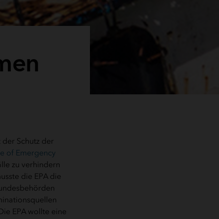
hmen
 der Schutz der
ce of Emergency
lle zu verhindern
sste die EPA die
 Bundesbehörden
minationsquellen
Die EPA wollte eine