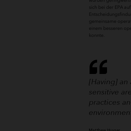
wurden geringwertig
sich bei der EPA au
Entscheidungsfindun
gemeinsame operativ
einem besseren oper
konnte.
[Having] an
sensitive a
practices a
environment
Matthew Huyser