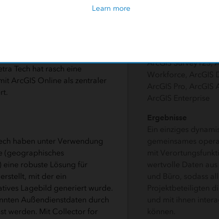
einsatzkritische En
Learn more
r Einsatzziele sowie die
treffen zu können.
eweiligen Status geleistet. Die
tionen aus zahlreichen Quellen
Lösungen
 einer gemeinsamen, dynamisch
ArcGIS Online, ArcG
für alle Projektbeteiligten
ArcGIS Survey123, 
ra Tech hat rasch eine
Workforce, ArcGIS 
mit ArcGIS Online als zentraler
ArcGIS Pro, ArcGIS A
rt.
ArcGIS Enterprise
Ergebnisse
Ein einziges dynami
Tech haben unter Verwendung
gemeinsames operat
e (geographisches
mit Verortungsfunkt
 eine robuste Lösung für
wertvolle Daten aus
stellt, mit der ein
und Büro, sodass al
ives Lagebild generiert wurde.
Projektbeteiligten d
nnten Außendienstdaten durch
und mit ihnen inter
sst werden. Mit Collector for
können.