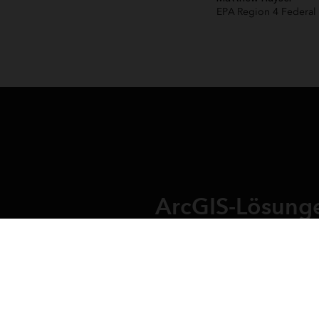
EPA Region 4 Federal
ArcGIS-Lösunge