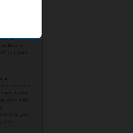
tscheidungen
IS Collector,
ArcGIS
Dashboards,
PI for Python,
sches,
ives Lagebild
ionen vereint
 Außendienst
le
iese anzeigen
agieren