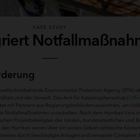
CASE STUDY
griert Notfallmaßna
rderung
eltschutzbehörde Environmental Protection Agency (EPA) ist
dheit und der Umwelt. Das Amt für Katastrophenschutz (
Offi
itet mit Partnern aus Regierungsbehörden zusammen, um Unfä
e Notfallmaßnahmen vorzuhalten. Nach dem Hurrikan Irma mu
chen Projektbeteiligten der lokalen, bundesstaatlichen und
 den Hurrikan waren über ein weites Gebiet zahlreiche Konta
lsweise durch beschädigte Anlagen und verwaiste Container. 