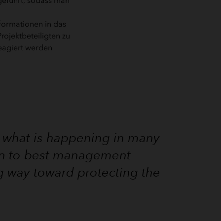
geführt, sodass man
formationen in das
ojektbeteiligten zu
reagiert werden
d what is happening in many
ion to best management
g way toward protecting the