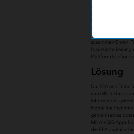
Analysieren wichtige
Kommunikation zum j
EPA musste Informa
integrieren und zu
aktualisierten Sicht 
zusammenführen. Tet
fokussierte Lösung 
Plattform konfigurie
Lösung
Die EPA und Tetra 
von GIS-Technologi
Informationssystem)
Notfallmaßnahmen er
gemeinsames operat
Mit ArcGIS-Apps ko
die EPA digital erfa