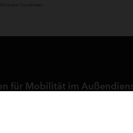
 On-Scene Coordinator
n für Mobilität im Außendien
Informieren Sie sich jetzt