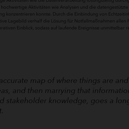
e Aktivitäten wie die Datenverarbeitung lösungsseitig durch
f hochwertige Aktivitäten wie Analysen und die datengestützte
g konzentrieren konnte. Durch die Einbindung von Echtzeitin
e Lagebild verhalf die Lösung für Notfallmaßnahmen allen Pr
ativen Einblick, sodass auf laufende Ereignisse unmittelbar 
 accurate map of where things are an
reas, and then marrying that informat
nd stakeholder knowledge, goes a lon
.