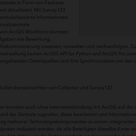
tzziele in Form von Features
 und aktualisiert. Mit Survey123
formularbasierte Informationen
insatzzentrale
e von ArcGIS Workforce konnten
ufgaben wie Bewertung,
 Risikominimierung zuweisen, verwalten und nachverfolgen. Z
nverwaltung kamen ArcGIS API for Python und ArcGIS Pro zum 
 eingehenden Datenquellen und ihre Synchronisation mit den 
gten konnten auch ohne Internetverbindung mit ArcGIS auf die
nd der Zentrale zugreifen, diese bearbeiten und Information
ng mehrerer Technologiekomponenten zu einem integrierten
anzen reduziert werden, da alle Beteiligten dieselbe Karte 