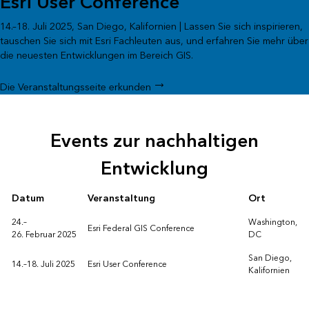
Esri User Conference
14.–18. Juli 2025, San Diego, Kalifornien | Lassen Sie sich inspirieren,
tauschen Sie sich mit Esri Fachleuten aus, und erfahren Sie mehr über
die neuesten Entwicklungen im Bereich GIS.
Die Veranstaltungsseite erkunden
Events zur nachhaltigen
Entwicklung
Datum
Veranstaltung
Ort
24.–
Washington,
Esri Federal GIS Conference
26. Februar 2025
DC
San Diego,
14.–18. Juli 2025
Esri User Conference
Kalifornien