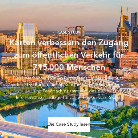
CASE STUDY
Karten verbessern den Zugang
zum öffentlichen Verkehr für
715.000 Menschen
Das Unternehmen WeGo Public Transit in Nashville nutzt
interaktive Karten, um mit Kund*innen zu kommunizieren
und Feedback zu sammeln, das die
Informationsgrundlage für zukünftige Service-Routen
bildet.
Die Case Study lesen