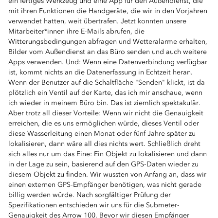
ein fertiges Werkzeug und eine App für den Außendienst, die
mit ihren Funktionen die Handgeräte, die wir in den Vorjahren
verwendet hatten, weit übertrafen. Jetzt konnten unsere
Mitarbeiter*innen ihre E-Mails abrufen, die
Witterungsbedingungen abfragen und Wetteralarme erhalten,
Bilder vom Außendienst an das Büro senden und auch weitere
Apps verwenden. Und: Wenn eine Datenverbindung verfügbar
ist, kommt nichts an die Datenerfassung in Echtzeit heran.
Wenn der Benutzer auf die Schaltfläche "Senden" klickt, ist da
plötzlich ein Ventil auf der Karte, das ich mir anschaue, wenn
ich wieder in meinem Büro bin. Das ist ziemlich spektakulär.
Aber trotz all dieser Vorteile: Wenn wir nicht die Genauigkeit
erreichen, die es uns ermöglichen würde, dieses Ventil oder
diese Wasserleitung einen Monat oder fünf Jahre später zu
lokalisieren, dann wäre all dies nichts wert. Schließlich dreht
sich alles nur um das Eine: Ein Objekt zu lokalisieren und dann
in der Lage zu sein, basierend auf den GPS-Daten wieder zu
diesem Objekt zu finden. Wir wussten von Anfang an, dass wir
einen externen GPS-Empfänger benötigen, was nicht gerade
billig werden würde. Nach sorgfältiger Prüfung der
Spezifikationen entschieden wir uns für die Submeter-
Genauigkeit des Arrow 100. Bevor wir diesen Empfänger