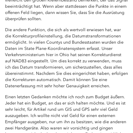
vielleicht den großen Kiefernbestand bemerken, der das Signal
beeinträchtigt hat. Wenn aber stattdessen die Punkte in einem
offenen Feld liegen, dann wissen Sie, dass Sie die Ausrüstung
überprüfen sollten.
Die andere Funktion, die sich als wertvoll erwiesen hat, war
die Korrekturprofileinstellung, die Datumstransformationen
ermöglicht. In vielen Countys und Bundesstaaten wurden die
Daten im State Plane-Koordinatensystem erfasst. Unser
Verkehrsministerium hier in Ohio hat seinen Korrekturdienst
auf NAD83 eingestellt. Um dies korrekt zu verwenden, muss
ich das Datum transformieren, um sicherzustellen, dass alles
übereinstimmt. Nachdem Sie dies eingerichtet haben, erfolgen
die Korrekturen automatisch. Damit können Sie eine
Datenerfassung mit sehr hoher Genauigkeit erreichen.
Einen letzten Gedanken möchte ich noch zum Budget äußern.
Jeder hat ein Budget, an das er sich halten möchte. Und es ist
sehr leicht, für Artikel rund um GIS und GPS sehr viel Geld
auszugeben. Ich wollte nicht viel Geld für einen externen
Empfänger ausgeben, nur um ihn zu besitzen, wie die anderen
zwei Handgeräte. Also waren wir vorsichtig und gingen