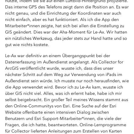
nutzte, indem sie sie auf einen Luftbild-Hintergrund projizierte.
Das interne GPS des Telefons zeigt dann die Position an. Es war
nicht genau, und die Einrichtung der Koordinaten war auch
nicht einfach, aber es hat funktioniert. Als ich die App den
Mitarbeiter*innen zeigte, hat sich bei allen die Einstellung zu
GIS geändert. Dies war der Aha-Moment für Le-Ax. Wir hatten
ein nützliches Werkzeug, das jeder stets zur Hand hatte und so
gut wie nichts kostete.
Le-Ax war definitiv an einem Übergangspunkt bei der
Datenerfassung im Außendienst angelangt. Als Collector for
ArcGIS veröffentlicht wurde, wusste ich, dass dies unser
nächster Schritt auf dem Weg zur Verwendung von iPads im
Außendienst sein würde. Ich musste nur noch herausfinden, wie
die App verwendet wird. Bevor ich zu Le-Ax kam, wusste ich
über GIS nicht viel. Alles, was ich erlernt habe, habe ich mir
selbst beigebracht. Ein großer Teil meines Wissens stammt aus
den Online-Communitys von Esri. Eine Suche auf der Esri
Website offenbarte einen intensiven Dialog zwischen
Benutzern und Esri Support-Mitarbeiter*innen, die viele der
Fragen, die ich hatte, beantworteten. Online-Lernprogramme
für Collector lieferten Anleitungen zum Erstellen von Karten