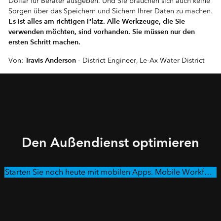
Dollar für Berater ausgeben. Und Sie brauchen sich auch keine
Sorgen über das Speichern und Sichern Ihrer Daten zu machen.
Es ist alles am richtigen Platz. Alle Werkzeuge, die Sie
verwenden möchten, sind vorhanden. Sie müssen nur den
ersten Schritt machen.
Travis Anderson -
Von:
District Engineer, Le-Ax Water District
Den Außendienst optimieren
Starten Sie noch heute mit mobilen Apps. Mobile Workforce Lösungen kennenlernen.