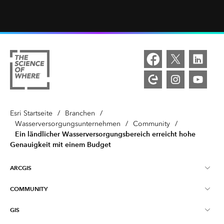
Esri Startseite
/
Branchen
/
Wasserversorgungsunternehmen
/
Community
/
Ein ländlicher Wasserversorgungsbereich erreicht hohe
Genauigkeit mit einem Budget
ARCGIS
COMMUNITY
ArcGIS – Überblick
GIS
Esri Community
Kartenerstellung