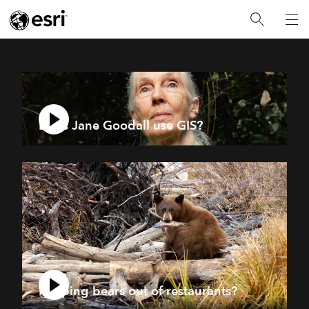
Does Jane Goodall use GIS?
Keeping bears out of restaurants?