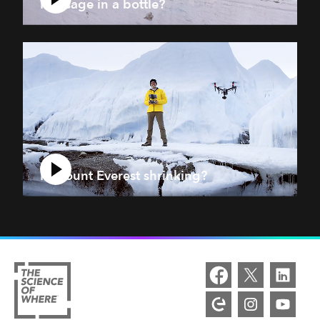
Message in a bottle?
Is Mount Everest shrinking?