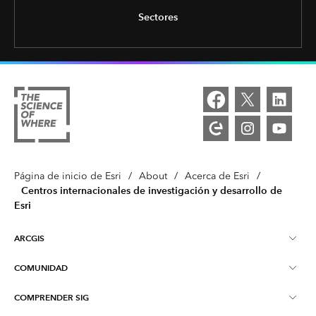
Sectores
Página de inicio de Esri
/
About
/
Acerca de Esri
/
Centros internacionales de investigación y desarrollo de
Esri
ARCGIS
COMUNIDAD
Descripción general de ArcGIS
COMPRENDER SIG
Comunidad de Esri
Representación cartográfica