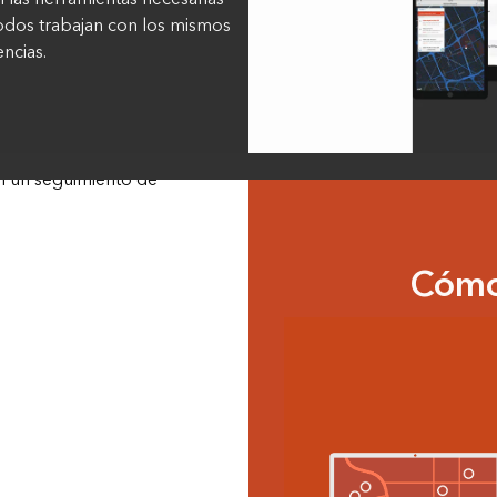
 todos trabajan con los mismos
ncias.
r asignaciones y
zan un seguimiento de
Cómo