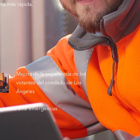
rma más rápida,
Mejora de la experiencia de los
votantes del condado de Los
Ángeles
espuesta ante emergencias