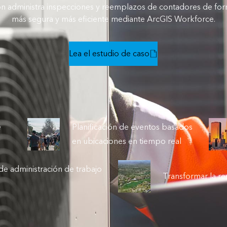
ston administra inspecciones y reemplazos de contadores de fo
más segura y más eficiente mediante ArcGIS Workforce.
Lea el estudio de caso
e
Planificación de eventos basados
en ubicaciones en tiempo real
 de administración de trabajo
Transformar la r