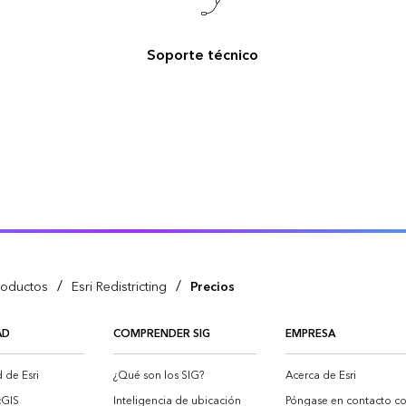
Soporte técnico
/
/
roductos
Esri Redistricting
Precios
AD
COMPRENDER SIG
EMPRESA
de Esri
¿Qué son los SIG?
Acerca de Esri
cGIS
Inteligencia de ubicación
Póngase en contacto c