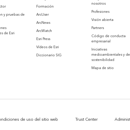
nosotros
ctor
Formación
Profesiones
ón y pruebas de
ArcUser
Visión abierta
ArcNews
enes
Partners
ArcWatch
es de Esri
Código de conducta
Esri Press
empresarial
Vídeos de Esri
Iniciativas
medioambientales y de
Diccionario SIG
sostenibilidad
Mapa de sitio
ndiciones de uso del sitio web
Trust Center
Adminis