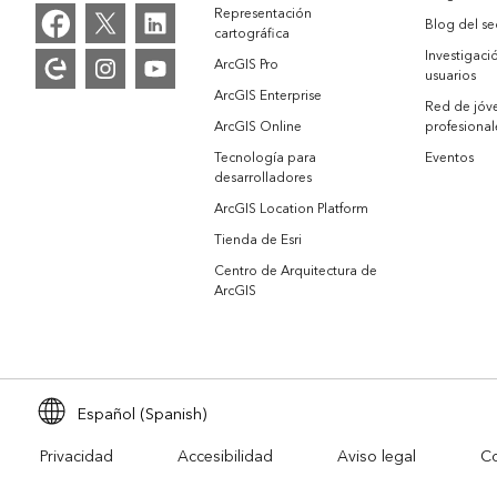
Representación
Blog del se
cartográfica
Investigaci
ArcGIS Pro
usuarios
ArcGIS Enterprise
Red de jóv
ArcGIS Online
profesional
Tecnología para
Eventos
desarrolladores
ArcGIS Location Platform
Tienda de Esri
Centro de Arquitectura de
ArcGIS
Español (Spanish)
Privacidad
Accesibilidad
Aviso legal
Co