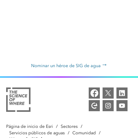
Ayúdenos a nominar al siguiente
héroe de SIG de agua de Esri
Haga clic aquí para describir a alguien que conozca que utiliza
SIG para crear soluciones innovadoras e inspirar a otros
Nominar un héroe de SIG de agua
Página de inicio de Esri
/
Sectores
/
Servicios públicos de aguas
/
Comunidad
/