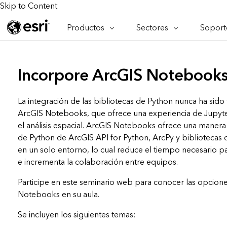
Skip to Content
Productos
Sectores
Soporte
ARCGIS
SECTORES
SOPORT
CA
Descripción general de ArcGIS
Arquitectura, ingeniería y
Servici
Re
Plataforma geoespacial de Esri
construcción
Ve
Incorpore ArcGIS Notebooks
Soporte
para empresas
es
Empresa
Formac
ArcGIS Online
An
Conservación
La integración de las bibliotecas de Python nunca ha sido
Plataforma completa de
Pr
ArcGIS Notebooks, que ofrece una experiencia de Jupy
representación cartográfica de
an
Educación
SaaS
el análisis espacial. ArcGIS Notebooks ofrece una manera 
Ad
de Python de ArcGIS API for Python, ArcPy y bibliotecas
Servicios públicos de ener
ArcGIS Pro
In
en un solo entorno, lo cual reduce el tiempo necesario p
El software SIG líder del mundo
es
Gestión de instalaciones
e incrementa la colaboración entre equipos.
ArcGIS Enterprise
Salud y servicios humanos
Participe en este seminario web para conocer las opcion
Sistema fundamental para SIG y
representación cartográfica
Notebooks en su aula.
Gobierno nacional
Tecnología para desarrolladores
Recursos Naturales
Se incluyen los siguientes temas:
Crear aplicaciones de