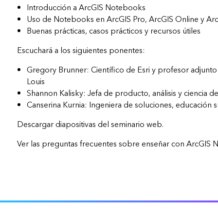
representación cartográfica y
Introducción a ArcGIS Notebooks
análisis espacial
Uso de Notebooks en ArcGIS Pro, ArcGIS Online y Arc
Todos los sectores
Buenas prácticas, casos prácticos y recursos útiles
Todos los productos
Escuchará a los siguientes ponentes:
Gregory Brunner: Científico de Esri y profesor adjunto
Louis
Shannon Kalisky: Jefa de producto, análisis y ciencia de
Canserina Kurnia: Ingeniera de soluciones, educación su
Descargar diapositivas del seminario web.
Ver las preguntas frecuentes sobre enseñar con ArcGIS 