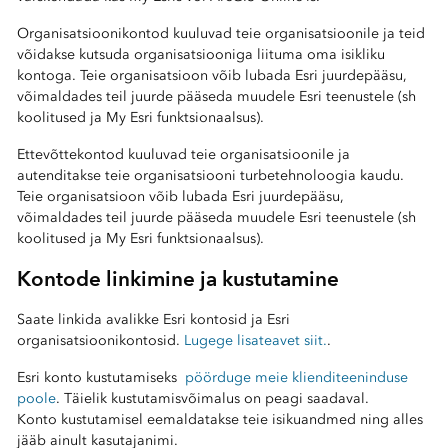
Organisatsioonikontod kuuluvad teie organisatsioonile ja teid
võidakse kutsuda organisatsiooniga liituma oma isikliku
kontoga. Teie organisatsioon võib lubada Esri juurdepääsu,
võimaldades teil juurde pääseda muudele Esri teenustele (sh
koolitused ja My Esri funktsionaalsus).
Ettevõttekontod kuuluvad teie organisatsioonile ja
autenditakse teie organisatsiooni turbetehnoloogia kaudu.
Teie organisatsioon võib lubada Esri juurdepääsu,
võimaldades teil juurde pääseda muudele Esri teenustele (sh
koolitused ja My Esri funktsionaalsus).
Kontode linkimine ja kustutamine
Saate linkida avalikke Esri kontosid ja Esri
organisatsioonikontosid.
Lugege lisateavet siit.
.
Esri konto kustutamiseks
pöörduge meie klienditeeninduse
poole
. Täielik kustutamisvõimalus on peagi saadaval.
Konto kustutamisel eemaldatakse teie isikuandmed ning alles
jääb ainult kasutajanimi.