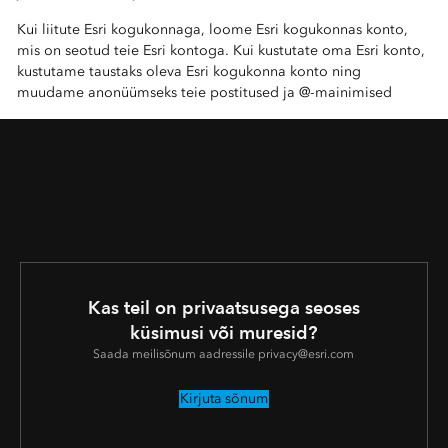
Kui liitute Esri kogukonnaga, loome Esri kogukonnas konto,
mis on seotud teie Esri kontoga. Kui kustutate oma Esri konto,
kustutame taustaks oleva Esri kogukonna konto ning
muudame anonüümseks teie postitused ja @-mainimised
Kas teil on privaatsusega seoses
küsimusi või muresid?
Saada meilisõnum aadressile privacy@esri.com
Kirjuta sõnum