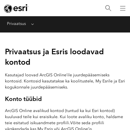
Privaatsus
Menu
Privaatsus ja Esris loodavad
kontod
Kasutajad loovad ArcGIS Online’ile juurdepääsemiseks
kontosid. Kontosid kasutatakse ka koolitustele, My Esrile ja Esri
kogukonnale juurdepääsemiseks.
Konto tüübid
ArcGIS Online avalikud kontod (tuntud ka kui Esri kontod)
kuuluvad teile kui eraisikule. Kui loote avaliku konto, haldame
teie esitatud isikuandmete profiili.Võite seda profiili
värskendada kas My Esris või ArcGIS Online’is.