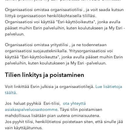
Organisaatiosi omistaa organisaatiotilisi , ja voit saada kutsun
liittyä organisaatioon henkilökohtaisella tililläsi.
Organisaatiosi voi käyttää ”Esri-käyttöoikeutta", jonka avulla
pääset muihin Esrin palveluihin, kuten koulutukseen ja My Esri -
palveluun.
Organisaatiosi omistaa yritystilisi , ja ne todennetaan
organisaatiosi suojaustekniikalla. Yritysorganisaatiosi voi
käyttää ”Esri-käyttöoikeutta", jonka avulla pääset muihin Esrin
palveluihin, kuten koulutukseen ja My Esri -palveluun.
Tilien linkitys ja poistaminen
Voit linkittää Esrin julkisia ja organisaatiotilejä.
Lue lisätietoja
täältä
.
Jos haluat pyyhkiä
Esri-tilisi,
ota yhteyttä
asiakaspalveluosastoomme
. Täysi tilin poistamisen
mahdollisuus lisätään pian uutena ominaisuutena.
Jos pyyhit tilisi, henkilötietosi poistetaan siten, että sinulle jää
vain käyttäjätunnus.