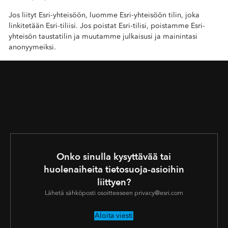
Jos liityt Esri-yhteisöön, luomme Esri-yhteisöön tilin, joka
linkitetään Esri-tiliisi. Jos poistat Esri-tilisi, poistamme Esri-
yhteisön taustatilin ja muutamme julkaisusi ja mainintasi
anonyymeiksi.
Onko sinulla kysyttävää tai
huolenaiheita tietosuoja-asioihin
liittyen?
Lähetä sähköposti osoitteeseen privacy@esri.com
Aloita viesti