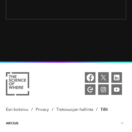
Tilit
Esri-kotisivu
/
Privacy
/
Tietosuojan hallinta
/
ARCGIS