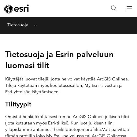
Tietosuoja
Menu
Tietosuoja ja Esrin palveluun
luomasi tilit
Käyttäjät luovat tilejä, jotta he voivat käyttää ArcGIS Onlinea.
Tilejä käytetään myös koulutussisällön, My Esri -sivuston ja
Esri-yhteisön käyttämiseen.
Tilityypit
Omistat henkilökohtaisesti oman ArcGIS Onlinen julkisen tilisi
(jota kutsutaan myös Esri-tiliksi). Kun luot julkisen tilin,
ylläpidämme antamiesi henkilötietojen profiilia.Voit päivittää
tämän profiilin joko My Esri -palvelussa tai ArcGIS Onlinessa.