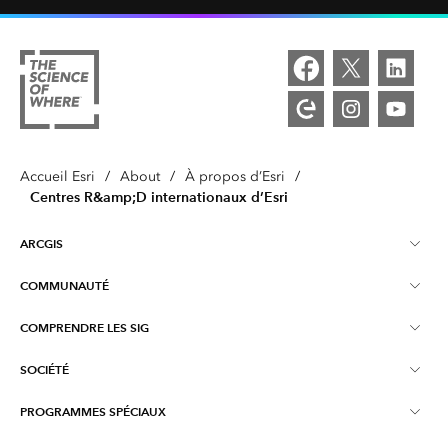
Accueil Esri
/
About
/
À propos d’Esri
/
Centres R&amp;D internationaux d’Esri
ARCGIS
COMMUNAUTÉ
Vue d’ensemble d’ArcGIS
COMPRENDRE LES SIG
Esri Community
Cartographie
SOCIÉTÉ
Qu’est-ce qu’un SIG ?
Blog ArcGIS
ArcGIS Pro
PROGRAMMES SPÉCIAUX
À propos d’Esri
Intelligence géographique
Blog consacré aux secteurs d’activité
ArcGIS Enterprise