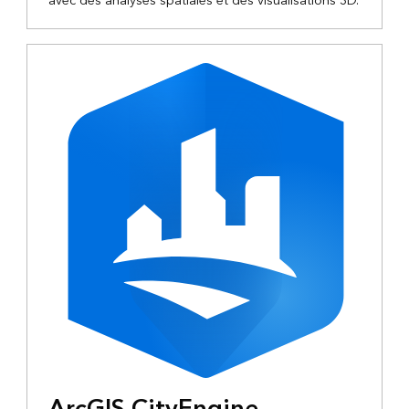
avec des analyses spatiales et des visualisations 3D.
ArcGIS CityEngine