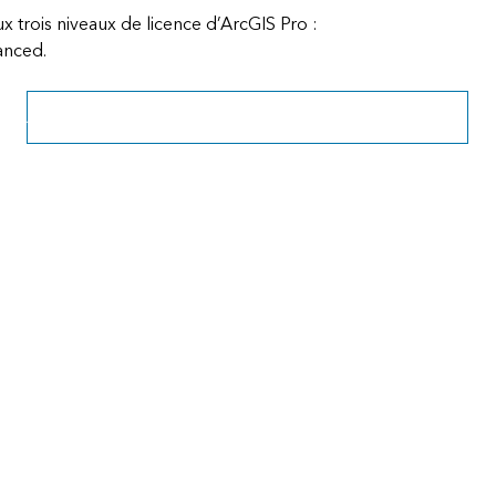
x trois niveaux de licence d’ArcGIS Pro :
anced.
Afficher la table de comparaison des niveaux de licence