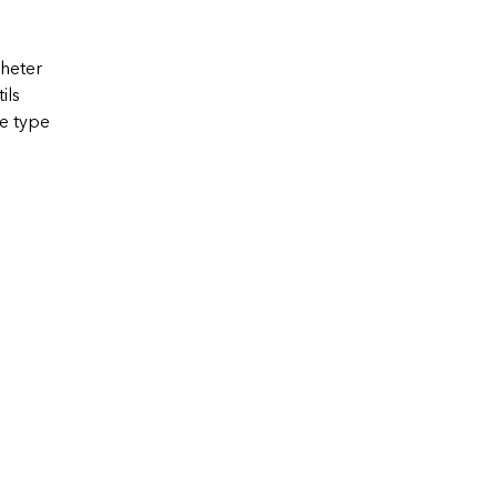
cheter
ils
ue type