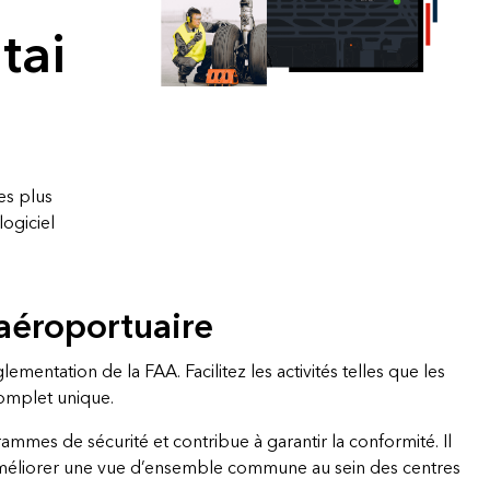
essai gratuit.
tai
Lire le récit
Explorer ce cours
Découvrir ArcGIS Pro
es plus
ogiciel
 aéroportuaire
entation de la FAA. Facilitez les activités telles que les
complet unique.
mmes de sécurité et contribue à garantir la conformité. Il
’améliorer une vue d’ensemble commune au sein des centres