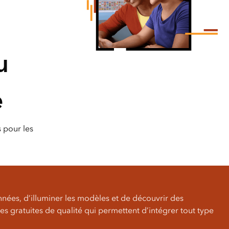
l
essai gratuit.
Lire le récit
Explorer ce cours
Découvrir ArcGIS Pro
u
e
s pour les
nées, d’illuminer les modèles et de découvrir des
ces gratuites de qualité qui permettent d’intégrer tout type