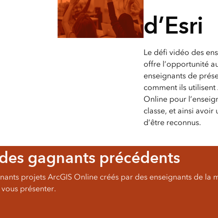
géospatia
d’Esri
Tous les récits
Le défi vidéo des en
offre l’opportunité a
enseignants de prés
comment ils utilisent
Online pour l’ensei
classe, et ainsi avoi
d’être reconnus.
s des gagnants précédents
nants projets ArcGIS Online créés par des enseignants de la m
 vous présenter.