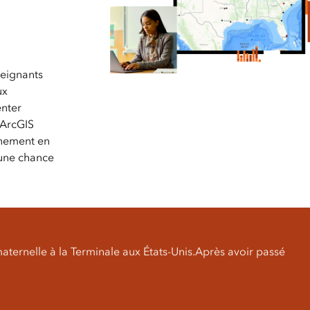
l
essai gratuit.
Lire le récit
Explorer ce cours
Découvrir ArcGIS Pro
seignants
ux
enter
 ArcGIS
gnement en
r une chance
aternelle à la Terminale aux États-Unis.Après avoir passé