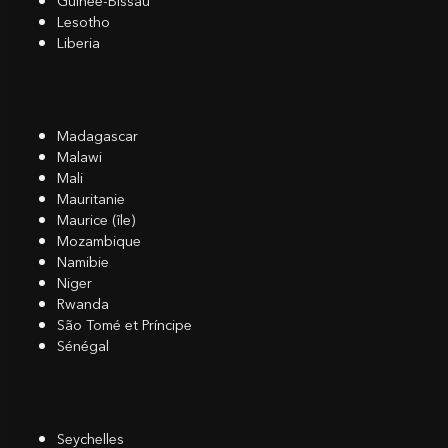
Guinée-Bissau
Lesotho
Liberia
Madagascar
Malawi
Mali
Mauritanie
Maurice (île)
Mozambique
Namibie
Niger
Rwanda
São Tomé et Príncipe
Sénégal
Seychelles