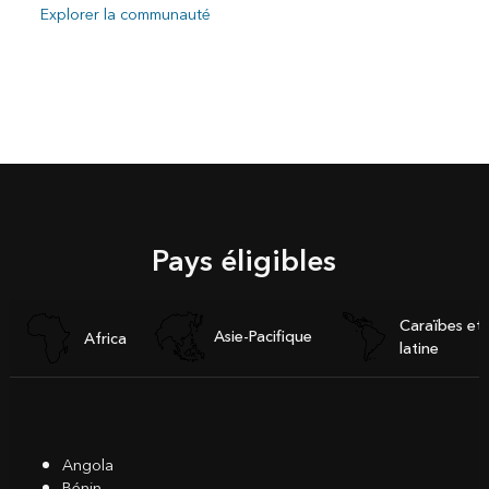
Explorer la communauté
Pays éligibles
Caraïbes et
Asie-Pacifique
Africa
latine
Angola
Bénin