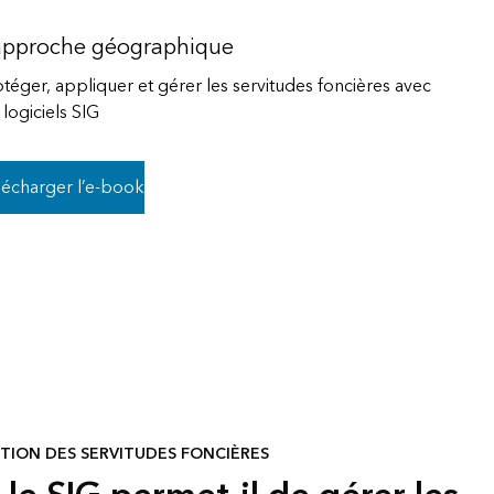
essai gratuit.
Lire le récit
Explorer ce cours
approche géographique
Découvrir ArcGIS Pro
otéger, appliquer et gérer les servitudes foncières avec
 logiciels SIG
lécharger l’e-book
TION DES SERVITUDES FONCIÈRES