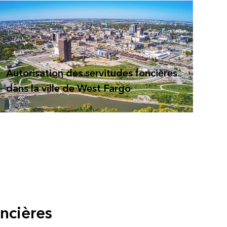
Autorisation des servitudes foncières
dans la ville de West Fargo
oncières