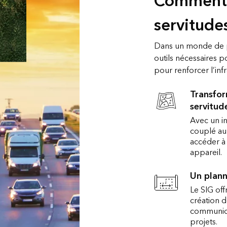
Comment l
servitude
Dans un monde de pl
outils nécessaires p
pour renforcer l’infr
Transfor
servitud
Avec un in
couplé au
accéder à 
appareil.
Un plann
Le SIG off
création 
communicat
projets.