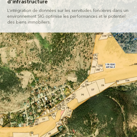
d’infrastructure
Tous les secteurs d’activit
L’intégration de données sur les servitudes foncières dans un
environnement SIG optimise les performances et le potentiel
Tous les produits
des biens immobiliers.