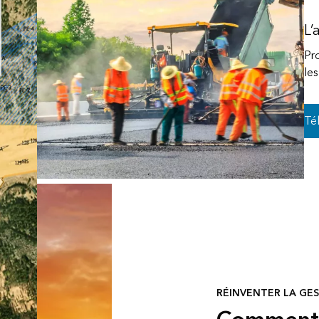
é
Tous les récits
L’
Pr
les
Té
RÉINVENTER LA GES