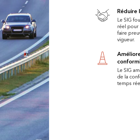
Réduire 
Le SIG fo
réel pour 
faire pre
vigueur.
Améliore
conform
Le SIG amé
de la con
temps réel