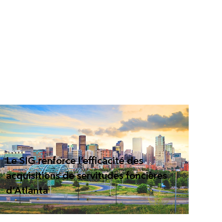
Le SIG renforce l’efficacité des
acquisitions de servitudes foncières
d’Atlanta