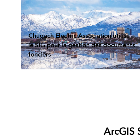
Chugach Electric Association utilise
le SIG pour la gestion des documents
fonciers
ArcGIS 