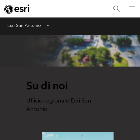
Esri San Antonio
Menu
Su di noi
Ufficio regionale Esri San
Antonio