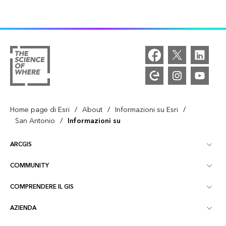
/
/
/
Home page di Esri
About
Informazioni su Esri
/
San Antonio
Informazioni su
ARCGIS
COMMUNITY
Panoramica ArcGIS
COMPRENDERE IL GIS
Community Esri
Mappatura
AZIENDA
Cos'è il GIS?
Blog di ArcGIS
ArcGIS Pro