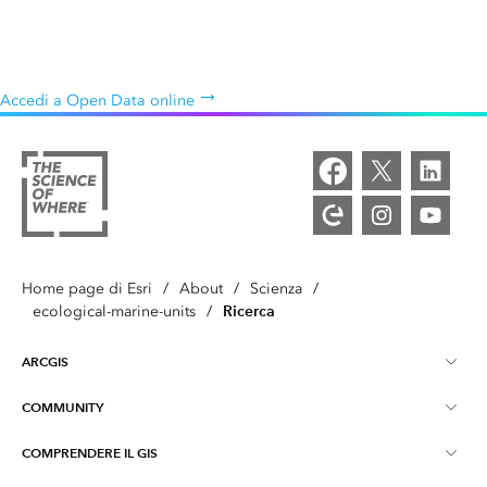
Accedi a dati sulla temperatura, salinità e nutrienti gratuitamente,
per insegnare come questi parametri influenzano la risposta
dell'ecosistema.
Accedi a Open Data online
Home page di Esri
/
About
/
Scienza
/
Ricerca
ecological-marine-units
/
ARCGIS
COMMUNITY
Panoramica ArcGIS
COMPRENDERE IL GIS
Community Esri
Mappatura