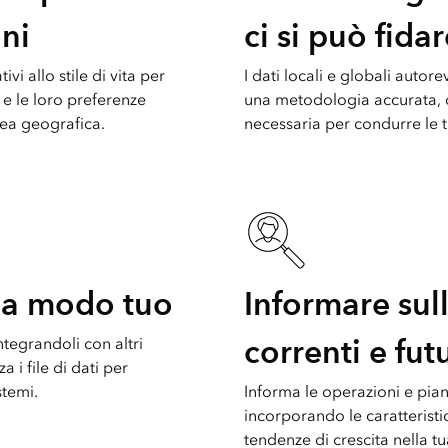
ni
ci si può fida
ivi allo stile di vita per
I dati locali e globali autore
 e le loro preferenze
una metodologia accurata, ch
rea geografica.
necessaria per condurre le t
i a modo tuo
Informare sul
correnti e fut
ntegrandoli con altri
 i file di dati per
istemi.
Informa le operazioni e piani
incorporando le caratteristi
tendenze di crescita nella tu