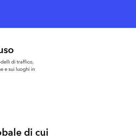
Esplora il corso
Vai ai
Esplorare ArcGIS Pro
Leggi la storia
'uso
elli di traffico,
e e sui luoghi in
bale di cui