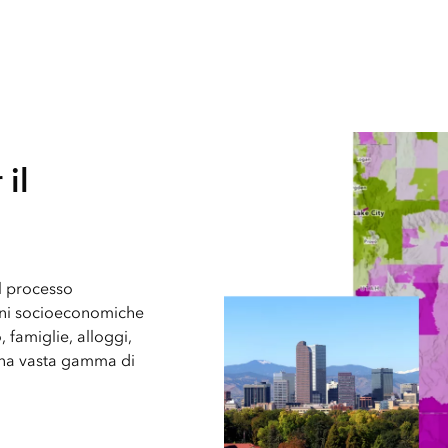
il
l processo
ioni socioeconomiche
, famiglie, alloggi,
 una vasta gamma di