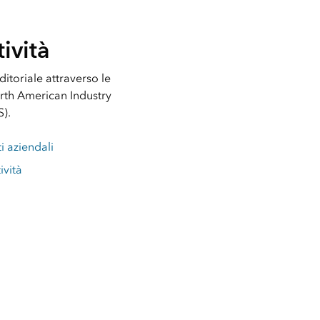
tività
itoriale attraverso le
orth American Industry
S).
ti aziendali
ività