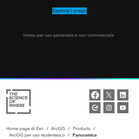
Esplora i prezzi
Inteso per uso personale e non commerciale
Home page di Esri
/
ArcGIS
/
Products
/
Panoramica
ArcGIS per uso studentesco
/