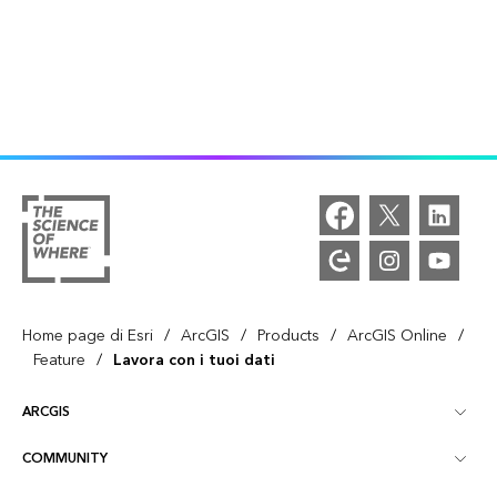
/
/
/
/
Home page di Esri
ArcGIS
Products
ArcGIS Online
/
Feature
Lavora con i tuoi dati
ARCGIS
COMMUNITY
Panoramica ArcGIS