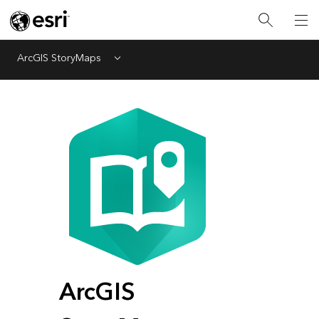
ArcGIS StoryMaps
Menu
ArcGIS