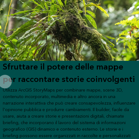
Sfruttare il potere delle mappe
per raccontare storie coinvolgenti
Utilizza ArcGIS StoryMaps per combinare mappe, scene 3D,
contenuto incorporato, multimedia e altro ancora in una
narrazione interattiva che può creare consapevolezza, influenzare
l'opinione pubblica e produrre cambiamenti. Il builder, facile da
usare, aiuta a creare storie e presentazioni digitali, chiamate
briefing, che incorporano il lavoro del sistema di informazioni
geografico (GIS) dinamico e contenuto esterno. Le storie e i
briefing possono essere organizzati in raccolte e personalizzati