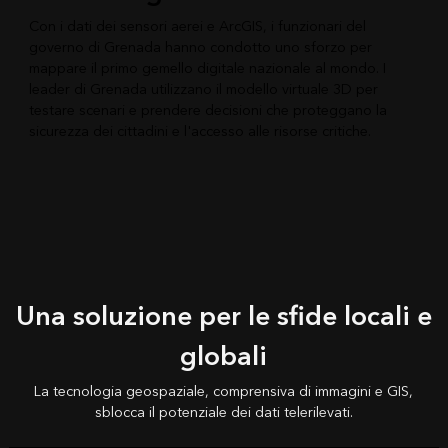
Con i dati dei sensori aerei e ArcGIS, i funzionari del
governo di Grenada hanno condotto uno sforzo per
mappare il primo gemello digitale nazionale al mondo. I
leader di Grenada utilizzano il modello virtuale 3D per
testare scenari e prendere decisioni che proteggano la
sicurezza dei cittadini e l'accesso alle risorse critiche.
Una soluzione per le sfide locali e
globali
La tecnologia geospaziale, comprensiva di immagini e GIS,
sblocca il potenziale dei dati telerilevati.