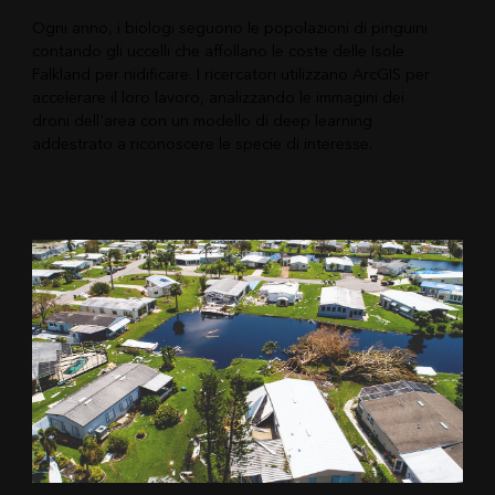
Ogni anno, i biologi seguono le popolazioni di pinguini
contando gli uccelli che affollano le coste delle Isole
Falkland per nidificare. I ricercatori utilizzano ArcGIS per
accelerare il loro lavoro, analizzando le immagini dei
droni dell'area con un modello di deep learning
addestrato a riconoscere le specie di interesse.