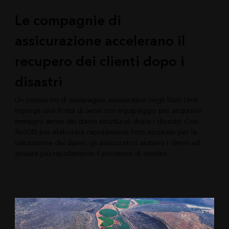
Le compagnie di
assicurazione accelerano il
recupero dei clienti dopo i
disastri
Un consorzio di compagnie assicurative negli Stati Uniti
impiega una flotta di aerei con equipaggio per acquisire
immagini aeree dei danni strutturali dopo i disastri. Con
ArcGIS per elaborare rapidamente foto accurate per la
valutazione dei danni, gli assicuratori aiutano i clienti ad
avviare più rapidamente il processo di sinistro.