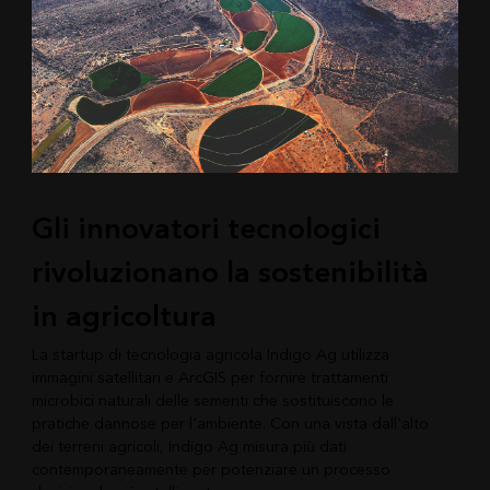
Gli innovatori tecnologici
rivoluzionano la sostenibilità
in agricoltura
La startup di tecnologia agricola Indigo Ag utilizza
immagini satellitari e ArcGIS per fornire trattamenti
microbici naturali delle sementi che sostituiscono le
pratiche dannose per l'ambiente. Con una vista dall'alto
dei terreni agricoli, Indigo Ag misura più dati
contemporaneamente per potenziare un processo