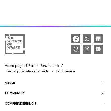
/
/
Home page di Esri
Funzionalità
/
Immagini e telerilevamento
Panoramica
ARCGIS
COMMUNITY
Panoramica ArcGIS
COMPRENDERE IL GIS
Community Esri
Mappatura