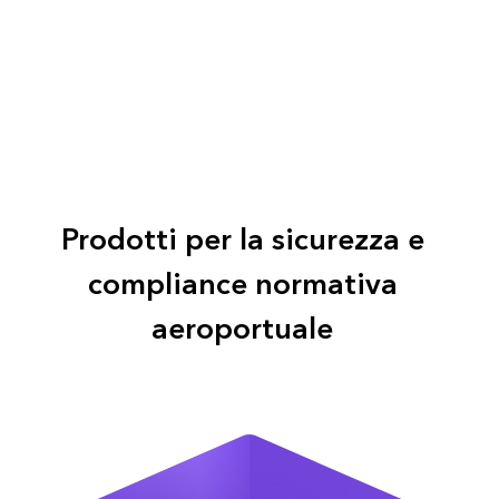
Slide
2
of
3:
Come
Prodotti per la sicurezza e
semplificare
la
compliance normativa
manutenzione
e
aeroportuale
la
conformità
con
il
GIS