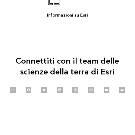
Informazioni su Esri
Connettiti con il team delle
scienze della terra di Esri
Explore our Esri Community
Follow us on Facebook
Follow us on Twitter
Connect with us on LinkedIn
Follow us on Instagram
Explore our GitHub
Follow us on 
Email 