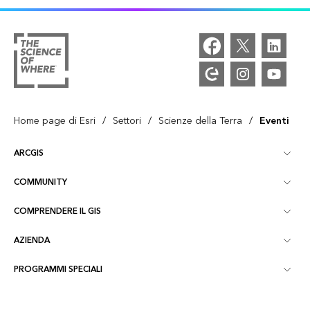
/
/
/
Home page di Esri
Settori
Scienze della Terra
Eventi
ARCGIS
COMMUNITY
Panoramica ArcGIS
COMPRENDERE IL GIS
Community Esri
Mappatura
AZIENDA
Cos'è il GIS?
Blog di ArcGIS
ArcGIS Pro
PROGRAMMI SPECIALI
Informazioni su Esri
Location Intelligence
Blog del settore
ArcGIS Enterprise
ArcGIS per uso personale
Contatti
Formazione