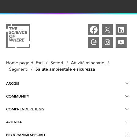
Home page di Esri
/
Settori
/
Attività minerarie
/
Salute ambientale e sicurezza
Segmenti
/
ARCGIS
COMMUNITY
Panoramica ArcGIS
COMPRENDERE IL GIS
Community Esri
Mappatura
AZIENDA
Cos'è il GIS?
Blog di ArcGIS
ArcGIS Pro
PROGRAMMI SPECIALI
Informazioni su Esri