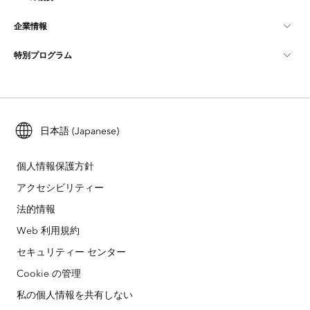
マッピング
企業情報
GIS とは
ArcGIS ブログ
ArcGIS Pro
特別プログラム
Esri について
ロケーション インテリジェンス
業界ブログ
ArcGIS Enterprise
ArcGIS for Personal Use
Esri に連絡
トレーニング
ユーザー調査およびテスト
ArcGIS Online
ArcGIS for Student Use
採用情報
ArcUser
日本語 (Japanese)
Esri Young Professionals Network
開発者向けテクノロジー
自然保護
オープンビジョン
ArcNews
イベント
個人情報保護方針
ArcGIS Location Platform
災害対応
アクセシビリティー
パートナー
ArcWatch
Esri ストア
法的情報
教育機関
企業行動規範
Esri Press
Web 利用規約
ArcGIS Architecture Center
セキュリティー センター
非営利組織
環境および持続可能性の取り組み
Esri ビデオ
Cookie の管理
人種的平等
サイトマップ
GIS 用語集
私の個人情報を共有しない