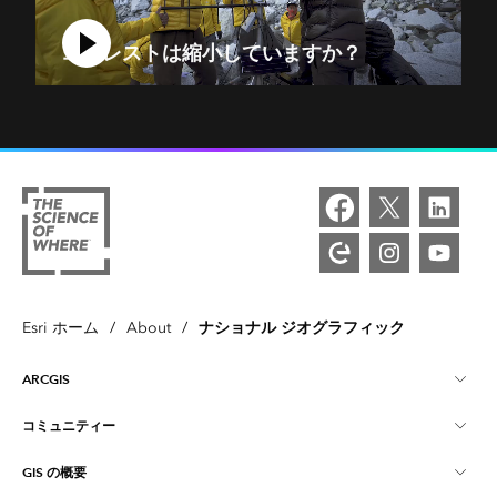
エベレストは縮小していますか？
ナショナル ジオグラフィック
Esri ホーム
/
About
/
ARCGIS
コミュニティー
ArcGIS の概要
GIS の概要
Esri Community
マッピング