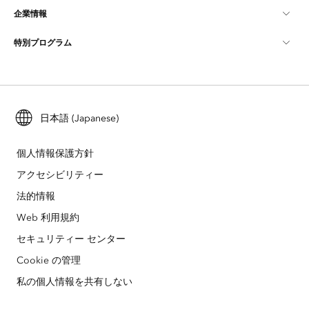
企業情報
GIS とは
ArcGIS ブログ
ArcGIS Pro
特別プログラム
Esri について
ロケーション インテリジェンス
業界ブログ
ArcGIS Enterprise
ArcGIS for Personal Use
Esri に連絡
トレーニング
ユーザー調査およびテスト
ArcGIS Online
ArcGIS for Student Use
採用情報
ArcUser
日本語 (Japanese)
Esri Young Professionals Network
開発者向けテクノロジー
自然保護
オープンビジョン
ArcNews
イベント
個人情報保護方針
ArcGIS Location Platform
災害対応
アクセシビリティー
パートナー
ArcWatch
Esri ストア
法的情報
教育機関
企業行動規範
Esri Press
Web 利用規約
ArcGIS Architecture Center
セキュリティー センター
非営利組織
環境および持続可能性の取り組み
Esri ビデオ
Cookie の管理
人種的平等
サイトマップ
GIS 用語集
私の個人情報を共有しない