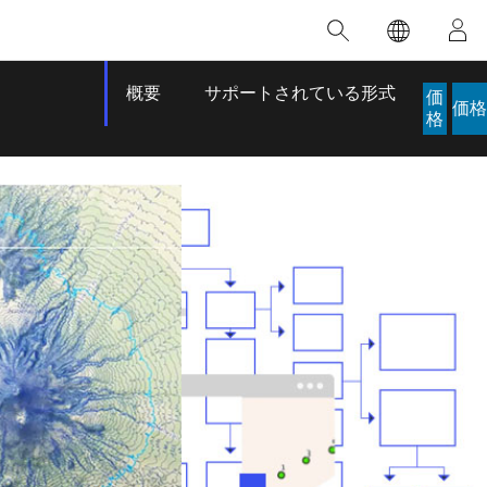
注目のトレーニング
注目の製品
注目のストーリー
注目
GIS について
イノベーションへの取り
組み
合わせ
GIS とは
概要
サポートされている形式
価
人工知能 (AI)
価格
のアクセ
の実践
格
地理学的アプローチ
ロケーション インテリ
ジェンス
 更
デジタル トランスフォ
ーメーション
品、開発
デジタル ツイン
ー
空間データ サイエンス: 解析を進化さ
ArcGIS Pro の概要
マップがライフラインとなるとき
The
ンド
せる
ArcGIS Pro は、Esri の世界をリードする
2024 年にブラジルで発生した歴史的な洪水
著: J
GIS デスクトップ アプリケーションであ
の際、GIS 技術を専門とする企業である
このインストラクター主導型のコースで
本書
り、マッピング、解析、データ管理に用い
Codex は、30 日間で 17 件の緊急洪水アプ
は、データのパターンや関係性を明らかに
かつ
られています。 技術がどのようなものかを
リケーションを構築し、重要な救助活動を
するために使用される空間統計技術を探索
解決
確認したり、ハンズオンのインタラクティ
実現しました。
し、複雑な問題を解決する知見を引き出し
らか
ブ マップを試したり、製品の機能を調べた
ます。
ストーリーを読む
り、無料トライアルを開始したりします。
本書