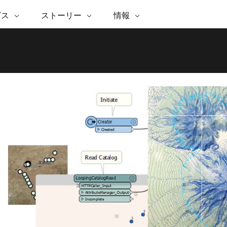
注目のイニシアティブ
ビス
ストーリー
情報
能
ESRI ストーリー
セルフサービス
ESRI について
ARCGIS の購入
ESRI に連絡
 サービス
織
ッピング
WhereNext Magazine
優れた地理空間情報活用へ
Esri について
ユーザー タイプ
ArcUser
サポートに問い
ータを空間的に表示および理解
エグゼクティブレベルのニ
の道
ArcGIS へのロールベース
ArcGIS ユーザー向け
ト
全
Esri のプログラムと取り組み
ュースと洞察
ス
的な技術リソース
析
Esri Community
ス
イベント
置情報を分析に活用
Esri ブログ
Esri ストア
ArcNews
ArcGIS ブログ
実世界のグローバルな GIS
Esri の ArcGIS 製品
業界ニュースと ArcGIS
体
パートナー
ータ管理
技術革新
新情報
ドキュメント
間データの統合、編集、共有
購入方法
な開発
採用情報
Esri と The Science of Where の
Esri 製品、パートナー製
ArcWatch
My Esri
ポッドキャスト
者サブスクリプション
地理空間に関するニュ
メディアおよびアナリスト関
インフラストラクチャ管理
ビジネスおよびテクノロジ
ス、見解、およびトレ
すべての機能
係者の方へ
ー リーダーの声
GIS を活用して、最新の強靱で持続可能な未
来を創ります。 計画と運用に対する地理学
的アプローチは、インフラストラクチャ プ
Esri に連絡
すべてのストーリー
ロジェクトが周囲の環境とどのように関連
しているかをリーダーが理解するのに役立
ちます。
インフラストラクチャ管理の探索