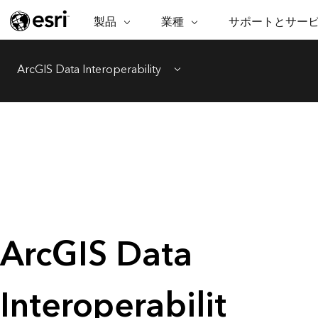
製品
業種
サポートとサー
ARCGIS
業種
サポートとサービス
機
ArcGIS の概要
建築・工業技術・建設
プロフェッショナル
非営利組
マ
ArcGIS Data Interoperability
Esri のエンタープライズ地理空間
コンサル
デ
Menu
テクニカル サポー
市民の安
プラットフォーム
ビジネス
解
トレーニング
サイエン
ArcGIS Online
位
自然保護
完全な SaaS マッピング プラット
地方自治
デ
フォーム
教育機関
空
持続可能
ArcGIS Pro
公共エネルギー
世界有数の GIS ソフトウェア
電気通信
施設管理
ArcGIS Enterprise
交通機関
GIS とマッピングの基本的なシス
保健福祉サービス
ArcGIS Data
テム
水道
中央政府
開発者向けテクノロジー
マッピング &amp; 空間解析アプリ
自然資源
Interoperabilit
ケーションの構築