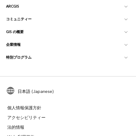
ARCGIS
コミュニティー
ArcGIS の概要
GIS の概要
Esri Community
マッピング
企業情報
GIS とは
ArcGIS ブログ
ArcGIS Pro
特別プログラム
Esri について
ロケーション インテリジェンス
業界ブログ
ArcGIS Enterprise
ArcGIS for Personal Use
Esri に連絡
トレーニング
ユーザー調査およびテスト
ArcGIS Online
ArcGIS for Student Use
採用情報
ArcUser
Esri Young Professionals Network
日本語 (Japanese)
開発者向けテクノロジー
自然保護
オープンビジョン
ArcNews
イベント
ArcGIS Location Platform
個人情報保護方針
災害対応
パートナー
アクセシビリティー
ArcWatch
Esri ストア
法的情報
教育機関
企業行動規範
Esri Press