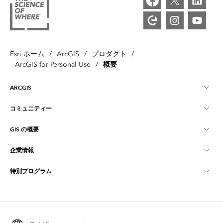
Esri ホーム
/
ArcGIS
/
プロダクト
/
概要
ArcGIS for Personal Use
/
ARCGIS
コミュニティー
ArcGIS の概要
GIS の概要
Esri Community
マッピング
企業情報
GIS とは
ArcGIS ブログ
ArcGIS Pro
特別プログラム
Esri について
ロケーション インテリジェンス
業界ブログ
ArcGIS Enterprise
ArcGIS for Personal Use
Esri に連絡
トレーニング
ユーザー調査およびテスト
ArcGIS Online
ArcGIS for Student Use
採用情報